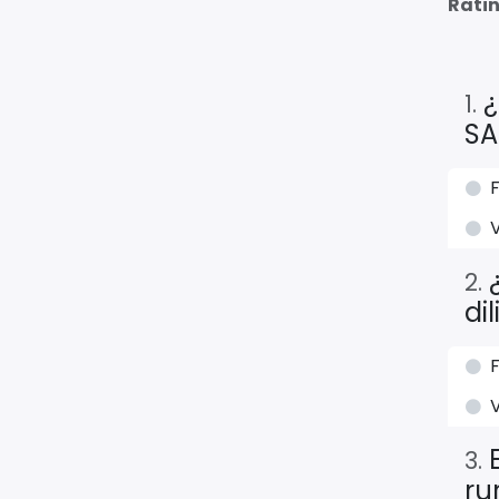
Rati
¿
1
.
SA
2
.
di
3
.
ru