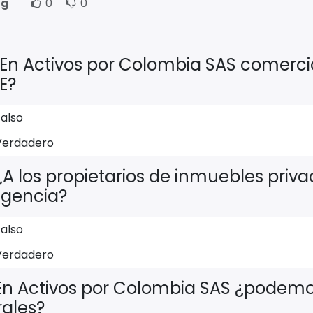
ng
0
0
En Activos por Colombia SAS comerci
E?
Falso
Verdadero
¿A los propietarios de inmuebles priva
ligencia?
Falso
Verdadero
En Activos por Colombia SAS ¿podem
rales?