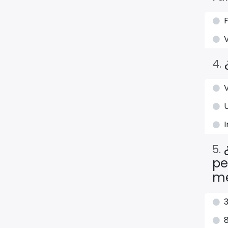
4
.
V
U
5
.
pe
me