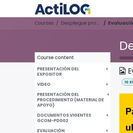
Skip to Content
Home
Cours
Courses
Despliegue procedimiento
Evaluación de
De
Course content
PRESENTACIÓN DEL
EXPOSITOR
10
X
VIDEO
PRESENTACIÓN DEL
PROCEDIMIENTO (MATERIAL DE
APOYO)
DOCUMENTOS VIGENTES
GCOM-PD002
EVALUACIÓN