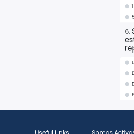
6
.
es
re
D
D
D
Useful Links
Somos Activo