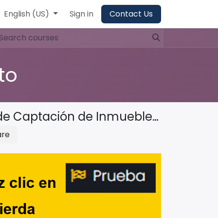
English (US)
Sign in
Contact Us
to
Evaluación despliegue Procedimiento de Captación de Inmuebles (GCOM‑PD002)
are