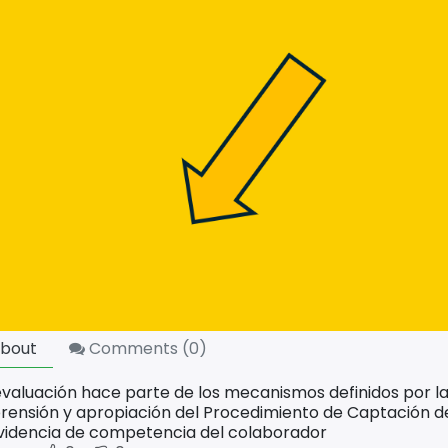
bout
Comments (
0
)
evaluación hace parte de los mecanismos definidos por la 
ensión y apropiación del Procedimiento de Captación
evidencia de competencia del colaborador